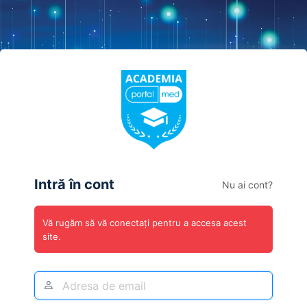
Autentificare
Intră în cont
Nu ai cont?
Vă rugăm să vă conectați pentru a accesa acest
site.
Adresa
De
E-