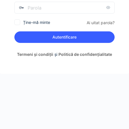
Parolă
Mail
Ține-mă minte
Ai uitat parola?
Termeni și condiții
și
Politică de confidențialitate